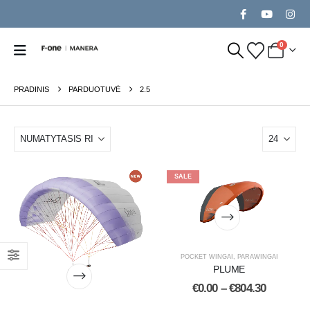
0
PRADINIS
PARDUOTUVĖ
2.5
SALE
POCKET WINGAI
,
PARAWINGAI
PLUME
€
0.00
–
€
804.30