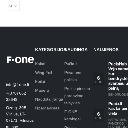
KATEGORIJOS
NAUDINGA
NAUJIENOS
Kaitai
Pučia.lt
PuciaHub 
Vėjo nama
Wing Foil
Privatumo
kur
6
bendrystė
politika
Foilai
GRU
svarbiau 
info@f-one.lt
pelną
Prekių pirkimo -
Manera
+(370) 662
BENDRUOM
pardavimo
Naudota įranga
33649
taisyklės
Pucia.lt —
Ozo g. 30B,
Išpardavimas
kas tai per
F-ONE
6
vieta
Vilnius, LT-
GRU
katalogai
KAITAVIMAS
,
07171, Vilniaus
PAMOKOS
,
m. sav.
Prekių
BENDRUOM