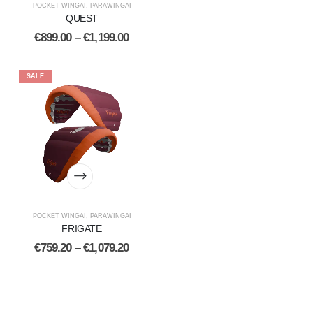
POCKET WINGAI
,
PARAWINGAI
QUEST
€
899.00
–
€
1,199.00
SALE
POCKET WINGAI
,
PARAWINGAI
FRIGATE
€
759.20
–
€
1,079.20