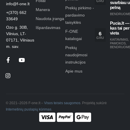
Foilai
GRU
svarbiau 
info@f-one.lt
pelną
Prekių pirkimo -
Manera
+(370) 662
BENDRUOM
pardavimo
Naudota įranga
33649
taisyklės
Pucia.lt —
Ozo g. 30B,
Išpardavimas
kas tai per
F-ONE
6
vieta
Vilnius, LT-
GRU
katalogai
KAITAVIMAS
,
07171, Vilniaus
PAMOKOS
,
m. sav.
Prekių
BENDRUOM
naudojimosi
instrukcijos
Apie mus
© 2021–2026 F-one.lt –
Visos teisės saugomos
. Projektą sukūrė
Internetinių puslapių kūrimas
.