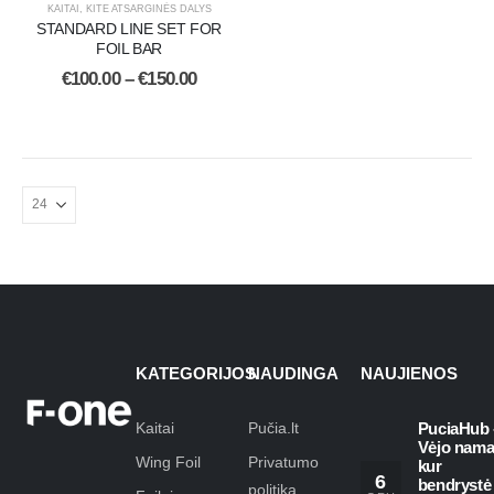
KAITAI
,
KITE ATSARGINĖS DALYS
STANDARD LINE SET FOR
FOIL BAR
€
100.00
–
€
150.00
KATEGORIJOS
NAUDINGA
NAUJIENOS
Kaitai
Pučia.lt
PuciaHub 
Vėjo nama
Wing Foil
Privatumo
kur
6
bendrystė
politika