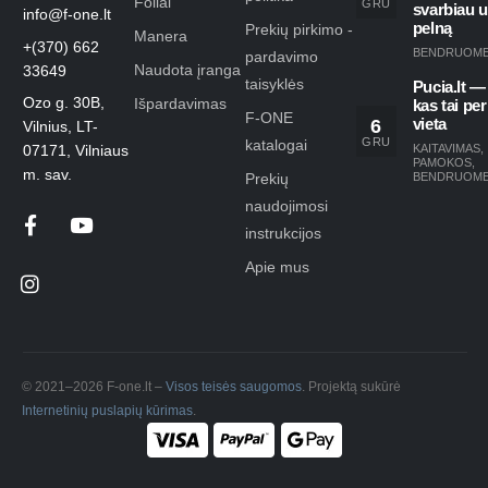
Foilai
GRU
svarbiau 
info@f-one.lt
pelną
Prekių pirkimo -
Manera
+(370) 662
BENDRUOM
pardavimo
Naudota įranga
33649
taisyklės
Pucia.lt —
Ozo g. 30B,
Išpardavimas
kas tai per
F-ONE
6
vieta
Vilnius, LT-
GRU
katalogai
KAITAVIMAS
,
07171, Vilniaus
PAMOKOS
,
m. sav.
Prekių
BENDRUOM
naudojimosi
instrukcijos
Apie mus
© 2021–2026 F-one.lt –
Visos teisės saugomos
. Projektą sukūrė
Internetinių puslapių kūrimas
.