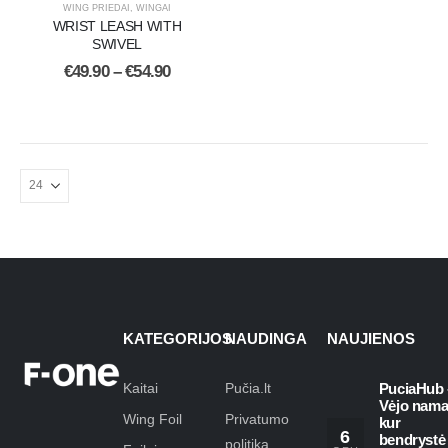
WING PRIEDAI
,
WINGAI
WRIST LEASH WITH
SWIVEL
€
49.90
–
€
54.90
KATEGORIJOS
NAUDINGA
NAUJIENOS
Kaitai
Pučia.lt
PuciaHub 
Vėjo nama
Wing Foil
Privatumo
kur
6
bendrystė
politika