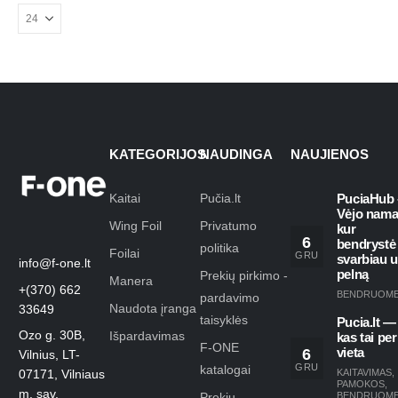
KATEGORIJOS
NAUDINGA
NAUJIENOS
Kaitai
Pučia.lt
PuciaHub 
Vėjo nama
Wing Foil
Privatumo
kur
6
bendrystė
politika
Foilai
GRU
svarbiau 
info@f-one.lt
pelną
Prekių pirkimo -
Manera
+(370) 662
BENDRUOM
pardavimo
Naudota įranga
33649
taisyklės
Pucia.lt —
Ozo g. 30B,
Išpardavimas
kas tai per
F-ONE
6
vieta
Vilnius, LT-
GRU
katalogai
KAITAVIMAS
,
07171, Vilniaus
PAMOKOS
,
m. sav.
Prekių
BENDRUOM