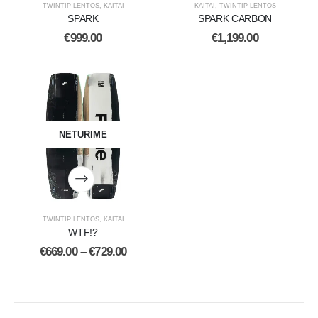
TWINTIP LENTOS
,
KAITAI
KAITAI
,
TWINTIP LENTOS
SPARK
SPARK CARBON
€
999.00
€
1,199.00
NETURIME
TWINTIP LENTOS
,
KAITAI
WTF!?
€
669.00
–
€
729.00