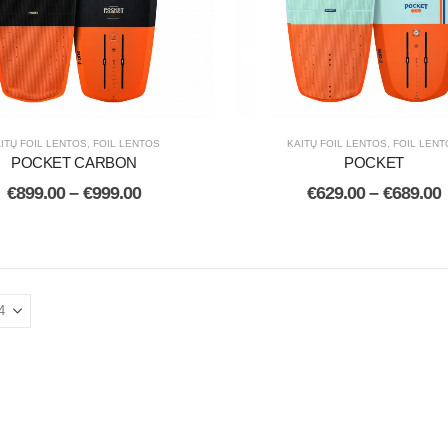
ITŲ FOIL LENTOS
,
FOIL LENTOS
KAITŲ FOIL LENTOS
,
FOIL LEN
POCKET CARBON
POCKET
€
899.00
–
€
999.00
€
629.00
–
€
689.00