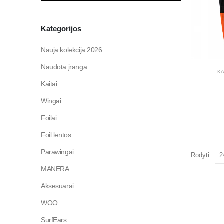
Kategorijos
Nauja kolekcija 2026
Naudota įranga
KA
Kaitai
Wingai
Foilai
Foil lentos
Parawingai
Rodyti:
MANERA
Aksesuarai
WOO
SurfEars