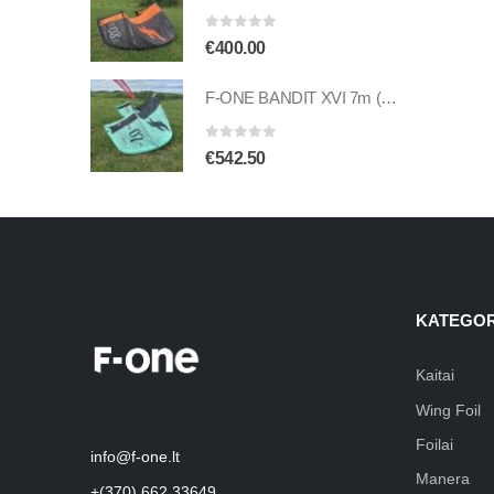
0
out of 5
€
400.00
F-ONE BANDIT XVI 7m (naudotas)
0
out of 5
€
542.50
KATEGOR
Kaitai
Wing Foil
Foilai
info@f-one.lt
Manera
+(370) 662 33649