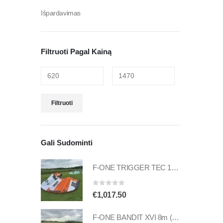
Išpardavimas
Filtruoti Pagal Kainą
Filtruoti
Gali Sudominti
F-ONE TRIGGER TEC 10m (naudotas)
0
out of 5
€
1,017.50
F-ONE BANDIT XVI 8m (naudotas)