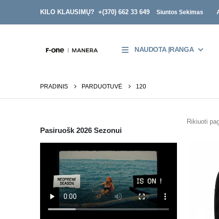
KILO KLAUSIMŲ? +
(370) 662 33 649
Siuntos Sekimas
NAUDOTA ĮRANGA
PRADINIS
PARDUOTUVĖ
120
Rikiuoti pag
Pasiruošk 2026 Sezonui