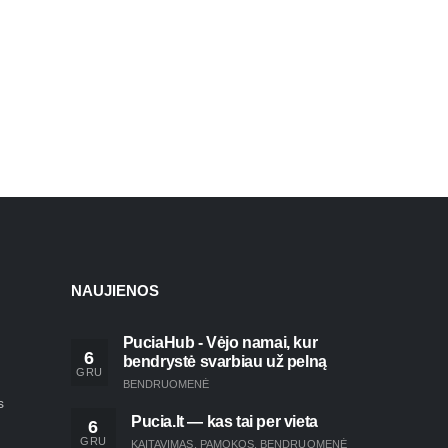
NAUJIENOS
PuciaHub - Vėjo namai, kur
6
bendrystė svarbiau už pelną
GRU
BENDRUOMENĖ
s
Pucia.lt — kas tai per vieta
6
GRU
KAITAVIMAS
,
PAMOKOS
,
BENDRUOMENĖ