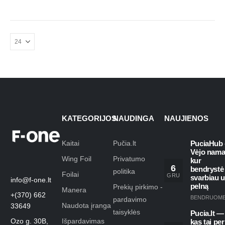
KATEGORIJOS
NAUDINGA
NAUJIENOS
Kaitai
Pučia.lt
PuciaHub 
Vėjo nama
Wing Foil
Privatumo
kur
6
bendrystė
politika
Foilai
GRU
svarbiau 
info@f-one.lt
pelną
Prekių pirkimo -
Manera
+(370) 662
BENDRUOM
pardavimo
Naudota įranga
33649
taisyklės
Pucia.lt —
Ozo g. 30B,
Išpardavimas
kas tai per