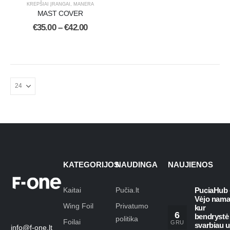
KREPŠIAI ĮRANGAI
,
MANERA
MAST COVER
€
35.00
–
€
42.00
KATEGORIJOS
NAUDINGA
NAUJIENOS
Kaitai
Pučia.lt
PuciaHub 
Vėjo nama
Wing Foil
Privatumo
kur
6
bendrystė
politika
Foilai
GRU
svarbiau 
info@f-one.lt