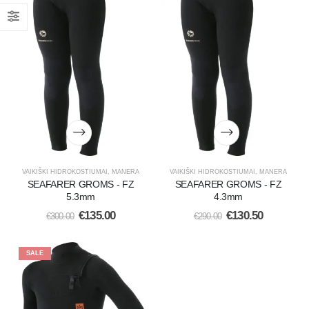
VAIKIŠKI HIDROKOSTIUMAI
,
MANERA
VAIKIŠKI HIDROKOSTIUMAI
,
MANERA
SEAFARER GROMS - FZ
SEAFARER GROMS - FZ
5.3mm
4.3mm
€
135.00
€
130.50
€
300.00
€
290.00
SALE