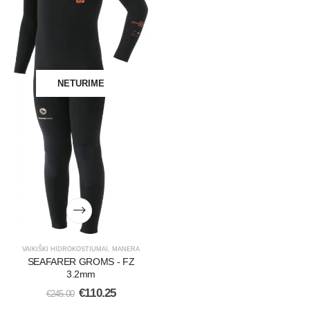
NETURIME
VAIKIŠKI HIDROKOSTIUMAI
,
MANERA
SEAFARER GROMS - FZ
3.2mm
€
110.25
€
245.00