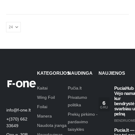
KATEGORIJOS
NAUDINGA
NAUJIENOS
Kaitai
Pučia.lt
PuciaHub 
Vėjo nama
Wing Foil
Privatumo
kur
6
bendrystė
politika
Foilai
GRU
svarbiau 
info@f-one.lt
pelną
Prekių pirkimo -
Manera
+(370) 662
BENDRUOM
pardavimo
Naudota įranga
33649
taisyklės
Pucia.lt —
Ozo g. 30B,
Išpardavimas