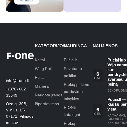
Peržiūrėti
KATEGORIJOS
NAUDINGA
NAUJIENOS
Kaitai
Pučia.lt
PuciaHub 
Vėjo nama
Wing Foil
Privatumo
kur
6
bendrystė
politika
Foilai
GRU
svarbiau 
info@f-one.lt
pelną
Prekių pirkimo -
Manera
+(370) 662
BENDRUOM
pardavimo
Naudota įranga
33649
taisyklės
Pucia.lt —
Ozo g. 30B,
Išpardavimas
kas tai per
F-ONE
6
vieta
Vilnius, LT-
GRU
katalogai
KAITAVIMAS
,
07171, Vilniaus
PAMOKOS
,
m. sav.
Prekių
BENDRUOM