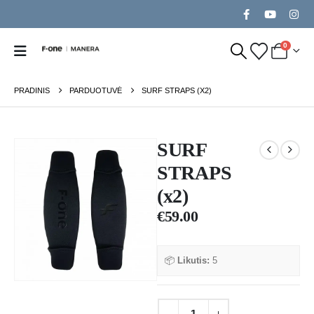
0
PRADINIS
PARDUOTUVĖ
SURF STRAPS (X2)
SURF
STRAPS
(x2)
€
59.00
📦
Likutis:
5