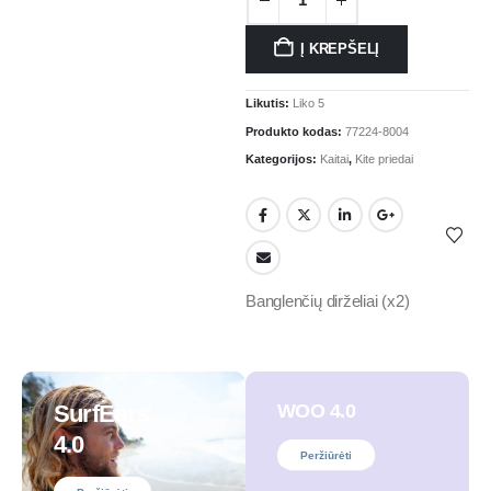
Į KREPŠELĮ
Likutis:
Liko 5
Produkto kodas:
77224-8004
Kategorijos:
Kaitai
,
Kite priedai
Banglenčių dirželiai (x2)
SurfEars
WOO 4.0
4.0
Peržiūrėti