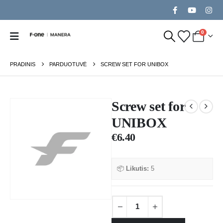
0
PRADINIS
PARDUOTUVĖ
SCREW SET FOR UNIBOX
Screw set for
UNIBOX
€
6.40
📦
Likutis:
5