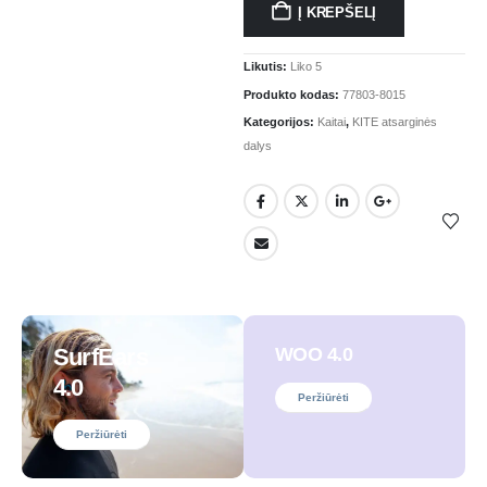
Į KREPŠELĮ
Likutis:
Liko 5
Produkto kodas:
77803-8015
Kategorijos:
Kaitai
,
KITE atsarginės
dalys
SurfEars
WOO 4.0
4.0
Peržiūrėti
Peržiūrėti