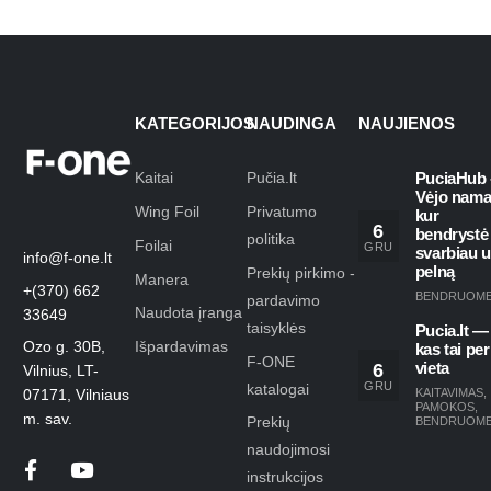
KATEGORIJOS
NAUDINGA
NAUJIENOS
Kaitai
Pučia.lt
PuciaHub 
Vėjo nama
Wing Foil
Privatumo
kur
6
bendrystė
politika
Foilai
GRU
svarbiau 
info@f-one.lt
pelną
Prekių pirkimo -
Manera
+(370) 662
BENDRUOM
pardavimo
Naudota įranga
33649
taisyklės
Pucia.lt —
Ozo g. 30B,
Išpardavimas
kas tai per
F-ONE
6
vieta
Vilnius, LT-
GRU
katalogai
KAITAVIMAS
,
07171, Vilniaus
PAMOKOS
,
m. sav.
Prekių
BENDRUOM
naudojimosi
instrukcijos