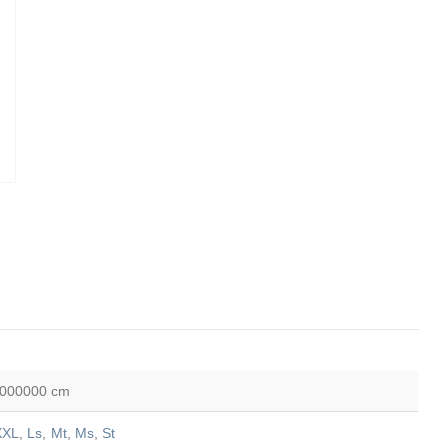
.000000 cm
XXL
,
Ls
,
Mt
,
Ms
,
St