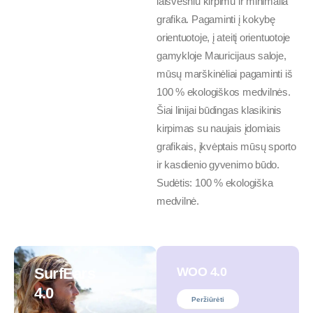
laisvesniu kirpimu ir minimalia
grafika. Pagaminti į kokybę
orientuotoje, į ateitį orientuotoje
gamykloje Mauricijaus saloje,
mūsų marškinėliai pagaminti iš
100 % ekologiškos medvilnės.
Šiai linijai būdingas klasikinis
kirpimas su naujais įdomiais
grafikais, įkvėptais mūsų sporto
ir kasdienio gyvenimo būdo.
Sudėtis: 100 % ekologiška
medvilnė.
SurfEars
WOO 4.0
4.0
Peržiūrėti