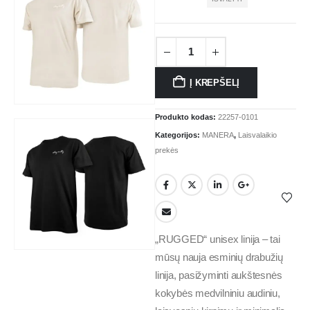
Į KREPŠELĮ
Produkto kodas:
22257-0101
Kategorijos:
MANERA
,
Laisvalaikio
prekės
„RUGGED“ unisex linija – tai
mūsų nauja esminių drabužių
linija, pasižyminti aukštesnės
kokybės medvilniniu audiniu,