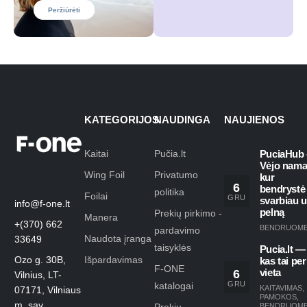
Peržiūrėti
KATEGORIJOS
NAUDINGA
NAUJIENOS
Kaitai
Pučia.lt
PuciaHub 
Vėjo nama
Wing Foil
Privatumo
kur
6
bendrystė
politika
Foilai
GRU
svarbiau 
info@f-one.lt
pelną
Prekių pirkimo -
Manera
+(370) 662
BENDRUOM
pardavimo
Naudota įranga
33649
taisyklės
Pucia.lt —
Ozo g. 30B,
Išpardavimas
kas tai per
F-ONE
6
vieta
Vilnius, LT-
GRU
katalogai
KAITAVIMAS
,
07171, Vilniaus
PAMOKOS
,
m. sav.
BENDRUOM