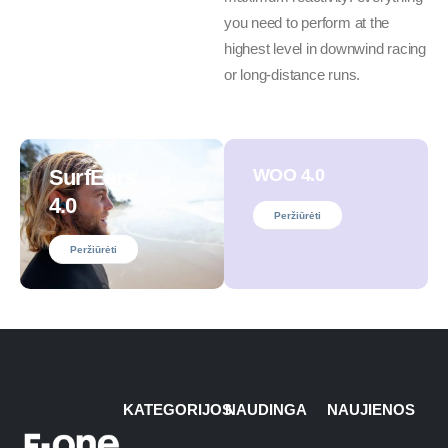
you need to perform at the
highest level in downwind racing
or long-distance runs.
SurfEars
WOO 4.0
4.0
Peržiūrėti
Peržiūrėti
KATEGORIJOS
NAUDINGA
NAUJIENOS