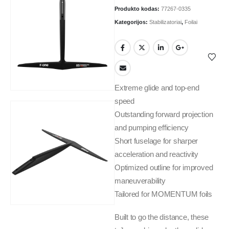
Produkto kodas:
77267-0335
Kategorijos:
Stabilizatoriai
,
Foilai
Extreme glide and top-end
speed
Outstanding forward projection
and pumping efficiency
Short fuselage for sharper
acceleration and reactivity
Optimized outline for improved
maneuverability
Tailored for MOMENTUM foils
Built to go the distance, these