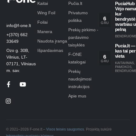
Kaitai
Pučia.lt
PuciaHub 
Vėjo nama
Wing Foil
Privatumo
kur
6
bendrystė
politika
Foilai
GRU
svarbiau 
info@f-one.lt
pelną
Prekių pirkimo -
Manera
+(370) 662
BENDRUOM
pardavimo
Naudota įranga
33649
taisyklės
Pucia.lt —
Ozo g. 30B,
Išpardavimas
kas tai per
F-ONE
6
vieta
Vilnius, LT-
GRU
katalogai
KAITAVIMAS
,
07171, Vilniaus
PAMOKOS
,
m. sav.
Prekių
BENDRUOM
naudojimosi
instrukcijos
Apie mus
© 2021–2026 F-one.lt –
Visos teisės saugomos
. Projektą sukūrė
Internetinių puslapių kūrimas
.