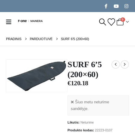
0
PRADINIS
PARDUOTUVĖ
SURF 6’5 (200×60)
SURF 6’5
(200×60)
€
120.18
❌ Šiuo metu neturime
sandėlyje.
Likutis:
Neturime
Produkto kodas:
22223-0107