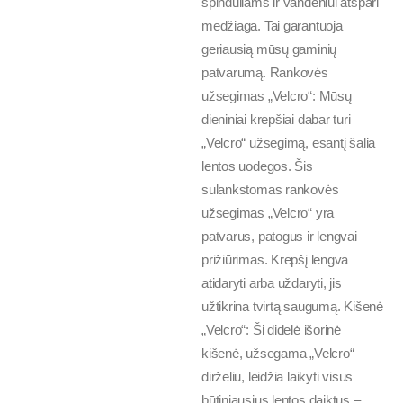
spinduliams ir vandeniui atspari
medžiaga. Tai garantuoja
geriausią mūsų gaminių
patvarumą. Rankovės
užsegimas „Velcro“: Mūsų
dieniniai krepšiai dabar turi
„Velcro“ užsegimą, esantį šalia
lentos uodegos. Šis
sulankstomas rankovės
užsegimas „Velcro“ yra
patvarus, patogus ir lengvai
prižiūrimas. Krepšį lengva
atidaryti arba uždaryti, jis
užtikrina tvirtą saugumą. Kišenė
„Velcro“: Ši didelė išorinė
kišenė, užsegama „Velcro“
dirželiu, leidžia laikyti visus
būtiniausius lentos daiktus –