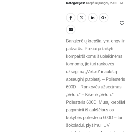
Kategorijos:
Krepšiai įrangai
,
MANERA
Banglenčių krepšiai yra lengvi ir
patvarūs. Puikiai pritaikyti
kompaktiškoms šiuolaikinėms
formoms, jie turi rankovės
užsegimą „Velcro“ ir aukštą
apsauginį putplastį. – Poliesteris
600D – Rankovės užsegimas
„Velcro“ – Kišenė „Velcro“
Poliesteris 600D: Mūsų krepšiai
pagaminti iš aukščiausios
kokybės poliesterio 600D – tai
šokoladui, plyšimui, UV