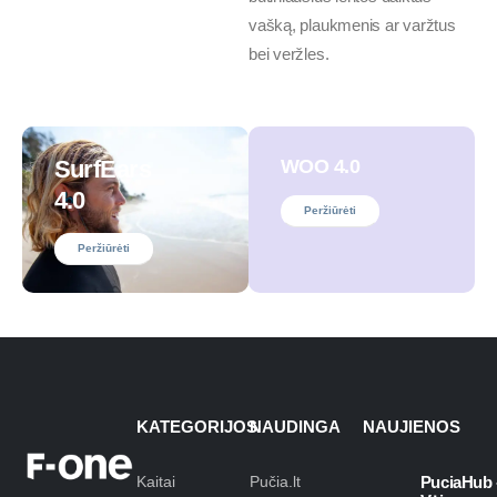
vašką, plaukmenis ar varžtus
bei veržles.
SurfEars
WOO 4.0
4.0
Peržiūrėti
Peržiūrėti
KATEGORIJOS
NAUDINGA
NAUJIENOS
Kaitai
Pučia.lt
PuciaHub 