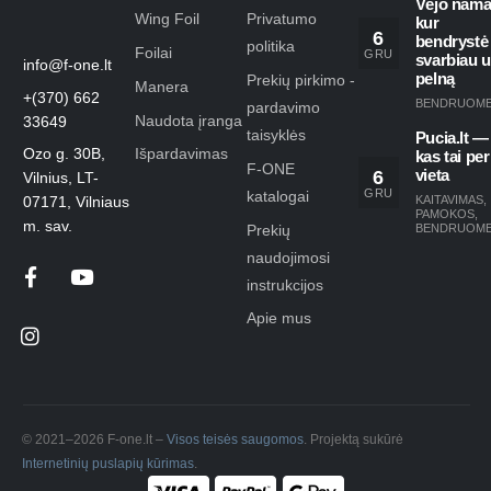
Vėjo nama
Wing Foil
Privatumo
kur
6
bendrystė
politika
Foilai
GRU
svarbiau 
info@f-one.lt
pelną
Prekių pirkimo -
Manera
+(370) 662
BENDRUOM
pardavimo
Naudota įranga
33649
taisyklės
Pucia.lt —
Ozo g. 30B,
Išpardavimas
kas tai per
F-ONE
6
vieta
Vilnius, LT-
GRU
katalogai
KAITAVIMAS
,
07171, Vilniaus
PAMOKOS
,
m. sav.
Prekių
BENDRUOM
naudojimosi
instrukcijos
Apie mus
© 2021–2026 F-one.lt –
Visos teisės saugomos
. Projektą sukūrė
Internetinių puslapių kūrimas
.