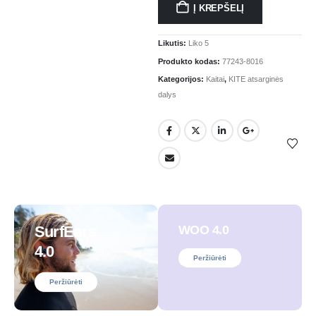
Į KREPŠELĮ
Likutis:
Liko 5
Produkto kodas:
77243-8016
Kategorijos:
Kaitai
,
KITE atsarginės
dalys
SurfEars
WOO 4.0
4.0
Peržiūrėti
Peržiūrėti