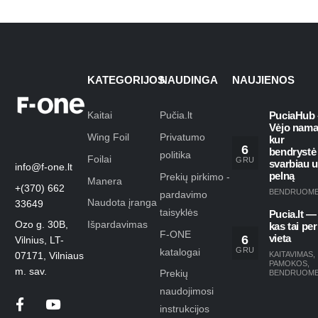
KATEGORIJOS
NAUDINGA
NAUJIENOS
Kaitai
Pučia.lt
PuciaHub 
Vėjo nama
Wing Foil
Privatumo
kur
6
bendrystė
politika
Foilai
GRU
svarbiau 
info@f-one.lt
pelną
Prekių pirkimo -
Manera
+(370) 662
BENDRUOM
pardavimo
Naudota įranga
33649
taisyklės
Pucia.lt —
Ozo g. 30B,
Išpardavimas
kas tai per
F-ONE
6
vieta
Vilnius, LT-
GRU
katalogai
KAITAVIMAS
,
07171, Vilniaus
PAMOKOS
,
m. sav.
Prekių
BENDRUOM
naudojimosi
instrukcijos