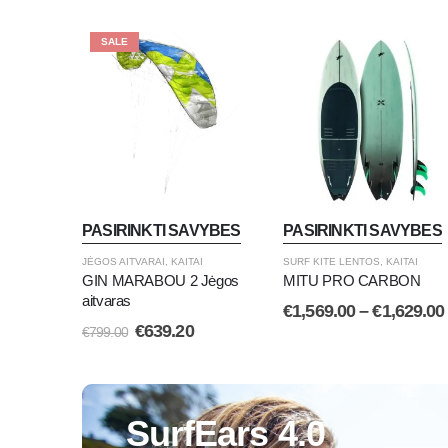
SALE
PASIRINKTI SAVYBES
PASIRINKTI SAVYBES
JĖGOS AITVARAI
,
KAITAI
SURF KITE LENTOS
,
KAITAI
GIN MARABOU 2 Jėgos
MITU PRO CARBON
aitvaras
€
1,569.00
–
€
1,629.00
€
639.20
€
799.00
SurfEars 4.0