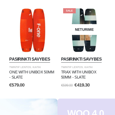
SALE
NETURIME
PASIRINKTI SAVYBES
PASIRINKTI SAVYBES
TWINTIP LENTOS
,
KAITAI
TWINTIP LENTOS
,
KAITAI
ONE WITH UNIBOX 50MM
TRAX WITH UNIBOX
- SLATE
50MM - SLATE
€
579.00
€
419.30
€
599.00
WOO 4.0