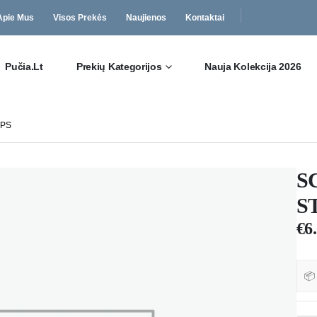
Apie Mus
Visos Prekės
Naujienos
Kontaktai
Pučia.lt
Prekių Kategorijos
Nauja Kolekcija 2026
APS
S
S
€
6
