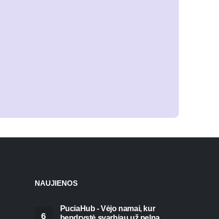
NAUJIENOS
PuciaHub - Vėjo namai, kur
6
bendrystė svarbiau už pelną