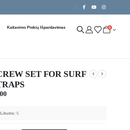
Kaitavimo Prekių Išpardavimas
0
CREW SET FOR SURF
TRAPS
.00

Likutis:
5