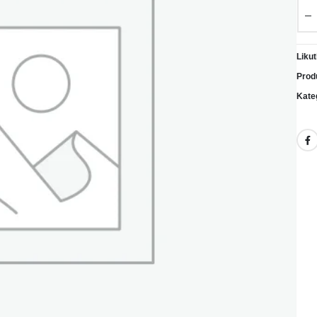
Likut
Prod
Kate