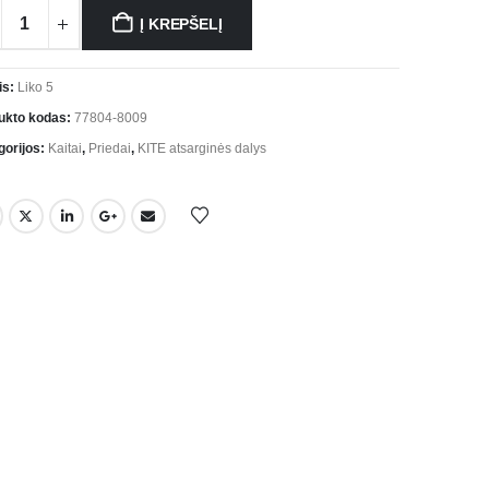
Į KREPŠELĮ
is:
Liko 5
ukto kodas:
77804-8009
gorijos:
Kaitai
,
Priedai
,
KITE atsarginės dalys