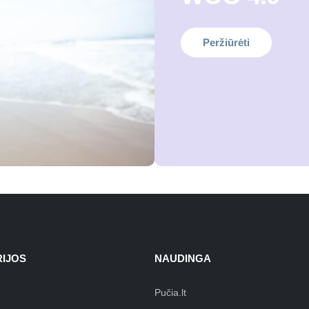
Peržiūrėti
IJOS
NAUDINGA
Pučia.lt