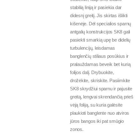
stabilią liniją ir pasiekia dar
didesnį greitį. Jis skirtas išlikti
kišenėje. Dėl specialios sparnų
antgalių konstrukcijos SK8 gali
pasiekti smarkią upę be didelių
turbulencijų, leisdamas
banglenčių stiliaus posūkius ir
pralauždamas beveik bet kurią
folijos dalį. Drybuokite,
drožėkite, skriskite. Pasiimkite
SK8 skrydžiui sparnu ir pajusite
greitą, lengvai skrendančią prieš
vėją foliją, su kuria galėsite
plaukioti banglente nuo atviros
jūros bangos iki pat smūgio
zonos.