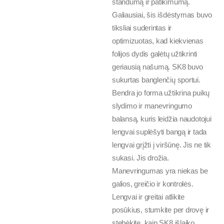
standumą ir patikimumą.
Galiausiai, šis išdėstymas buvo
tiksliai suderintas ir
optimizuotas, kad kiekvienas
folijos dydis galėtų užtikrinti
geriausią našumą. SK8 buvo
sukurtas banglenčių sportui.
Bendra jo forma užtikrina puikų
slydimo ir manevringumo
balansą, kuris leidžia naudotojui
lengvai suplėšyti bangą ir tada
lengvai grįžti į viršūnę. Jis ne tik
sukasi. Jis drožia.
Manevringumas yra niekas be
galios, greičio ir kontrolės.
Lengvai ir greitai atlikite
posūkius, stumkite per drovę ir
stebėkite, kaip SK8 išlaiko