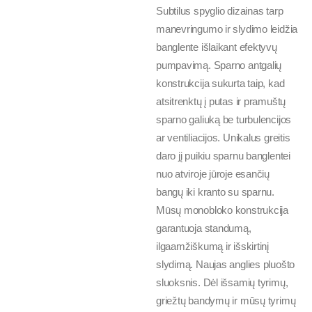
Subtilus spyglio dizainas tarp
manevringumo ir slydimo leidžia
banglente išlaikant efektyvų
pumpavimą. Sparno antgalių
konstrukcija sukurta taip, kad
atsitrenktų į putas ir pramuštų
sparno galiuką be turbulencijos
ar ventiliacijos. Unikalus greitis
daro jį puikiu sparnu banglentei
nuo atviroje jūroje esančių
bangų iki kranto su sparnu.
Mūsų monobloko konstrukcija
garantuoja standumą,
ilgaamžiškumą ir išskirtinį
slydimą. Naujas anglies pluošto
sluoksnis. Dėl išsamių tyrimų,
griežtų bandymų ir mūsų tyrimų