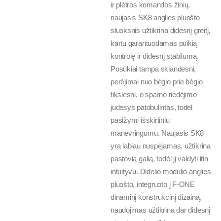
ir plėtros komandos žinių,
naujasis SK8 anglies pluošto
sluoksnis užtikrina didesnį greitį,
kartu garantuodamas puikią
kontrolę ir didesnį stabilumą.
Posūkiai tampa sklandesni,
perėjimai nuo bėgio prie bėgio
tikslesni, o sparno riedėjimo
judesys patobulintas, todėl
pasižymi išskirtiniu
manevringumu. Naujasis SK8
yra labiau nuspėjamas, užtikrina
pastovią galią, todėl jį valdyti itin
intuityvu. Didelio modulio anglies
pluošto, integruoto į F-ONE
dinaminį konstrukcinį dizainą,
naudojimas užtikrina dar didesnį