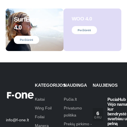
SurfEars
WOO 4.0
4.0
Peržiūrėti
Peržiūrėti
KATEGORIJOS
NAUDINGA
NAUJIENOS
Kaitai
Pučia.lt
PuciaHub 
Vėjo nama
Wing Foil
Privatumo
kur
6
bendrystė
politika
Foilai
GRU
svarbiau 
info@f-one.lt
pelną
Prekių pirkimo -
Manera