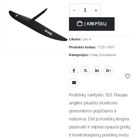
Į KREPŠELĮ
Likutis:
Liko 4
Produkto kodas:
77257-0857
Kategorijos:
Foilai
,
Komplektai
Kraštinių santykis: 8,0. Naujas
anglies pluošto sluoksnis
geresniems pojūčiams ir
našumui. Dėl jo kontūrų lengva
pasisukti ir stipriai spausti greitų
ir kontroliuojamų posūkių metu.