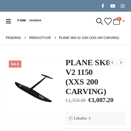
0
PRADINIS
PARDUOTUVĖ
PLANE SK8 V2 1150 (XXS 200 CARVING)
PLANE SK8
SALE
V2 1150
(XXS 200
CARVING)
€
1,087.20
€
1,359.00
📦
Likutis:
4