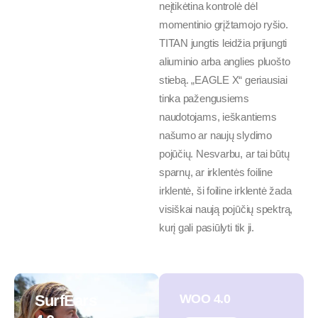
neįtikėtina kontrolė dėl
momentinio grįžtamojo ryšio.
TITAN jungtis leidžia prijungti
aliuminio arba anglies pluošto
stiebą. „EAGLE X“ geriausiai
tinka pažengusiems
naudotojams, ieškantiems
našumo ar naujų slydimo
pojūčių. Nesvarbu, ar tai būtų
sparnų, ar irklentės foiline
irklentė, ši foiline irklentė žada
visiškai naują pojūčių spektrą,
kurį gali pasiūlyti tik ji.
SurfEars
WOO 4.0