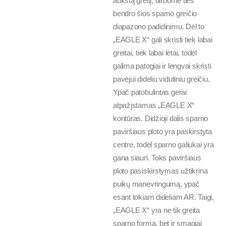
aukštą greitį, dirbome ties
bendro šios sparno greičio
diapazono padidinimu. Dėl to
„EAGLE X“ gali skristi tiek labai
greitai, tiek labai lėtai, todėl
galima patogiai ir lengvai skristi
pavėjui dideliu vidutiniu greičiu.
Ypač patobulintas gerai
atpažįstamas „EAGLE X“
kontūras. Didžioji dalis sparno
paviršiaus ploto yra paskirstyta
centre, todėl sparno galiukai yra
gana siauri. Toks paviršiaus
ploto pasiskirstymas užtikrina
puikų manevringumą, ypač
esant tokiam dideliam AR. Taigi,
„EAGLE X“ yra ne tik greita
sparno forma, bet ir smagiai