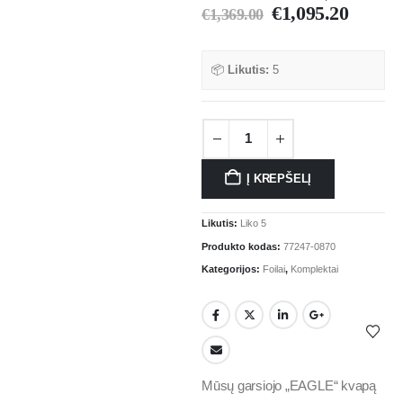
€
1,095.20
€
1,369.00
📦
Likutis:
5
Į KREPŠELĮ
Likutis:
Liko 5
Produkto kodas:
77247-0870
Kategorijos:
Foilai
,
Komplektai
Mūsų garsiojo „EAGLE“ kvapą