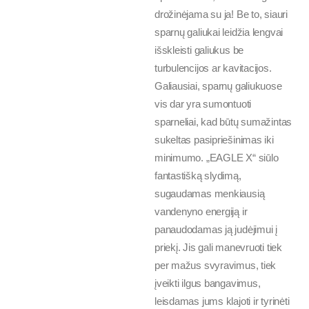
drožinėjama su ja! Be to, siauri
sparnų galiukai leidžia lengvai
išskleisti galiukus be
turbulencijos ar kavitacijos.
Galiausiai, sparnų galiukuose
vis dar yra sumontuoti
sparneliai, kad būtų sumažintas
sukeltas pasipriešinimas iki
minimumo. „EAGLE X“ siūlo
fantastišką slydimą,
sugaudamas menkiausią
vandenyno energiją ir
panaudodamas ją judėjimui į
priekį. Jis gali manevruoti tiek
per mažus svyravimus, tiek
įveikti ilgus bangavimus,
leisdamas jums klajoti ir tyrinėti