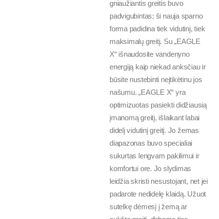
gniaužiantis greitis buvo
padvigubintas; ši nauja sparno
forma padidina tiek vidutinį, tiek
maksimalų greitį. Su „EAGLE
X“ išnaudosite vandenyno
energiją kaip niekad anksčiau ir
būsite nustebinti neįtikėtinu jos
našumu. „EAGLE X“ yra
optimizuotas pasiekti didžiausią
įmanomą greitį, išlaikant labai
didelį vidutinį greitį. Jo žemas
diapazonas buvo specialiai
sukurtas lengvam pakilimui ir
komfortui ore. Jo slydimas
leidžia skristi nesustojant, net jei
padarote nedidelę klaidą. Užuot
sutelkę dėmesį į žemą ar