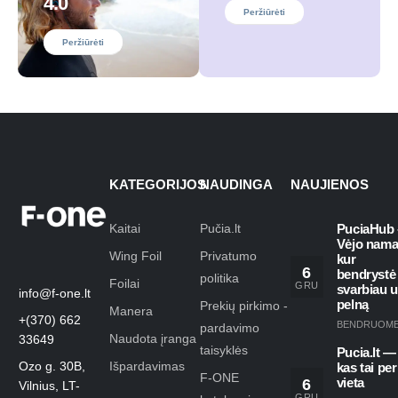
4.0
Peržiūrėti
Peržiūrėti
KATEGORIJOS
NAUDINGA
NAUJIENOS
Kaitai
Pučia.lt
PuciaHub 
Vėjo nama
Wing Foil
Privatumo
kur
6
bendrystė
politika
Foilai
GRU
svarbiau 
info@f-one.lt
pelną
Prekių pirkimo -
Manera
+(370) 662
BENDRUOM
pardavimo
Naudota įranga
33649
taisyklės
Pucia.lt —
Ozo g. 30B,
Išpardavimas
kas tai per
F-ONE
6
vieta
Vilnius, LT-
GRU