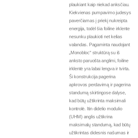
plaukiant kaip niekad anksčiau.
Kiekvienas pumpavimo judesys
paverčiamas į priekį nukreipta
energija, todėl šia foiline irklente
nesunku plaukioti net kelias
valandas. Pagaminta naudojant
„Monobloc“ struktūrą su iš
anksto paruošta anglimi, foiline
irklentė yra labai lengva ir tvirta.
Ši konstrukcija pagerina
apkrovos perdavimą ir pagerina
standumą skirtingose dalyse,
kad būtų užtikrinta maksimali
kontrolė. Itin didelio modulio
(UHM) anglis užtikrina
maksimalų standumą, kad būtų
užtikrintas didesnis našumas ir