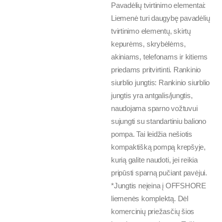
Pavadėlių tvirtinimo elementai:
Liemenė turi daugybę pavadėlių
tvirtinimo elementų, skirtų
kepurėms, skrybėlėms,
akiniams, telefonams ir kitiems
priedams pritvirtinti. Rankinio
siurblio jungtis: Rankinio siurblio
jungtis yra antgalis/jungtis,
naudojama sparno vožtuvui
sujungti su standartiniu baliono
pompa. Tai leidžia nešiotis
kompaktišką pompą krepšyje,
kurią galite naudoti, jei reikia
pripūsti sparną pučiant pavėjui.
*Jungtis neįeina į OFFSHORE
liemenės komplektą. Dėl
komercinių priežasčių šios