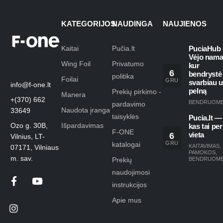
KATEGORIJOS
NAUDINGA
NAUJIENOS
Kaitai
Pučia.lt
PuciaHub 
Vėjo nama
Wing Foil
Privatumo
kur
6
bendrystė
politika
Foilai
GRU
svarbiau 
info@f-one.lt
pelną
Prekių pirkimo -
Manera
+(370) 662
BENDRUOM
pardavimo
Naudota įranga
33649
taisyklės
Pucia.lt —
Ozo g. 30B,
Išpardavimas
kas tai per
F-ONE
6
vieta
Vilnius, LT-
GRU
katalogai
KAITAVIMAS
,
07171, Vilniaus
PAMOKOS
,
m. sav.
Prekių
BENDRUOM
naudojimosi
instrukcijos
Apie mus