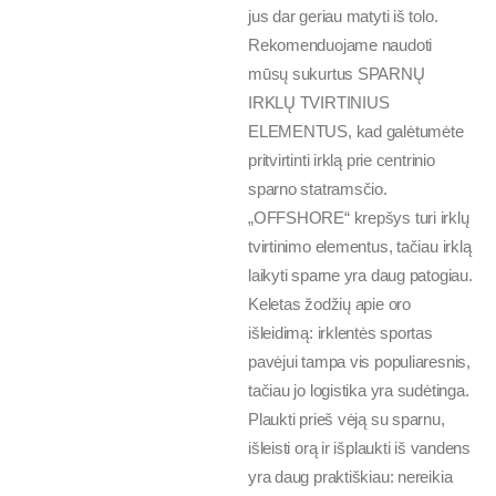
jus dar geriau matyti iš tolo.
Rekomenduojame naudoti
mūsų sukurtus SPARNŲ
IRKLŲ TVIRTINIUS
ELEMENTUS, kad galėtumėte
pritvirtinti irklą prie centrinio
sparno statramsčio.
„OFFSHORE“ krepšys turi irklų
tvirtinimo elementus, tačiau irklą
laikyti sparne yra daug patogiau.
Keletas žodžių apie oro
išleidimą: irklentės sportas
pavėjui tampa vis populiaresnis,
tačiau jo logistika yra sudėtinga.
Plaukti prieš vėją su sparnu,
išleisti orą ir išplaukti iš vandens
yra daug praktiškiau: nereikia