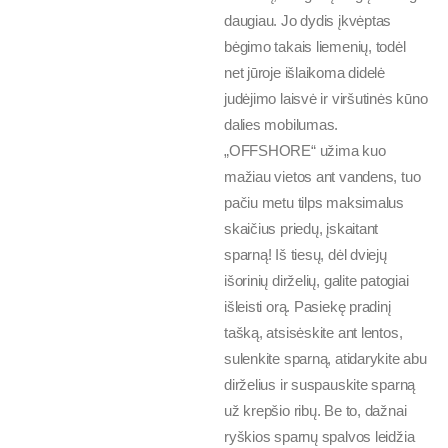
daugiau. Jo dydis įkvėptas
bėgimo takais liemenių, todėl
net jūroje išlaikoma didelė
judėjimo laisvė ir viršutinės kūno
dalies mobilumas.
„OFFSHORE“ užima kuo
mažiau vietos ant vandens, tuo
pačiu metu tilps maksimalus
skaičius priedų, įskaitant
sparną! Iš tiesų, dėl dviejų
išorinių dirželių, galite patogiai
išleisti orą. Pasiekę pradinį
tašką, atsisėskite ant lentos,
sulenkite sparną, atidarykite abu
dirželius ir suspauskite sparną
už krepšio ribų. Be to, dažnai
ryškios sparnų spalvos leidžia