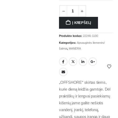
Į KREPŠELĮ
Produkto kodas:
22246-1100
Kategorijos:
Apsauginės liemenės/
šalmai
,
MANERA
„OFFSHORE“ skirtas tiems,
kurie dieną leidžia gamtoje. Dėl
praktiškų ir lengvai pasiekiamų
kišenių jame galite nešiotis
vandenį, įrankį, telefoną,
užkandį, saugos įrangą ir daug