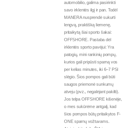
automobilio, galima pasirinkti
savo irklentės ilgį ir pan. Todėl
MANERA nusprendė sukurti
lengvą, praktišką liemenę,
pritaikytą šiai sporto šakai:
OFFSHORE. Pastaba dėl
irklentės sporto pavėjui: Yra
patogių, mini rankinių pompų,
kurios gali pripūsti sparną vos
per kelias minutes, iki 6–7 PSI
slėgio. Šios pompos gali būti
saugos priemonė sunkumų
atveju (pvz., negalėjant pakilti).
Jos telpa OFFSHORE kišenėje,
o mes sukūrėme antgalį, kad
šios pompos būtų pritaikytos F-
ONE sparnų vožtuvams.