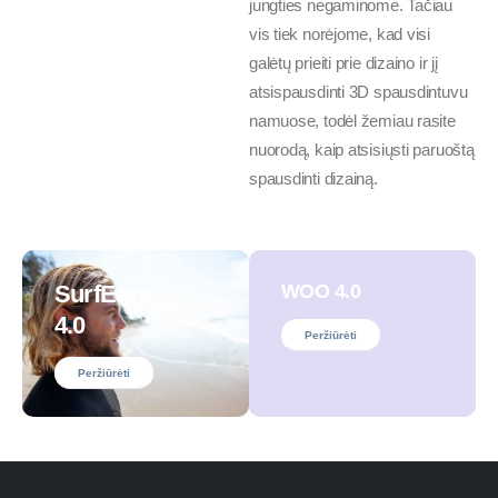
jungties negaminome. Tačiau
vis tiek norėjome, kad visi
galėtų prieiti prie dizaino ir jį
atsispausdinti 3D spausdintuvu
namuose, todėl žemiau rasite
nuorodą, kaip atsisiųsti paruoštą
spausdinti dizainą.
SurfEars
WOO 4.0
4.0
Peržiūrėti
Peržiūrėti