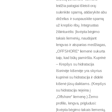
leidžia patogiai išleisti orą:
sulenkite sparną, atidarykite abu
dirželius ir suspauskite sparną
už krepšio ribų. Integruotas
žibintuvėlis: Įkvėpta bėgimo
takais liemenių, naudojant
lengvas ir atsparias medžiagas,
„OFFSHORE“ liemenė sukurta
taip, kad būtų pamiršta. Kuprinė
– Krepšys su hidratacija
Išorinėje kišenėje yra skyrius
kuprinei su hidratacija ir didelė
kišenė jūsų daiktams. (Krepšys
su hidratacija neįeina į
„Offshore“ liemenę.) Žemo
profilio, lengva, prigludusi:
Įkvėpta bėgimo takais liemenių,