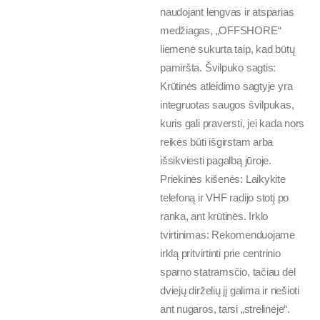
naudojant lengvas ir atsparias
medžiagas, „OFFSHORE“
liemenė sukurta taip, kad būtų
pamiršta. Švilpuko sagtis:
Krūtinės atleidimo sagtyje yra
integruotas saugos švilpukas,
kuris gali praversti, jei kada nors
reikės būti išgirstam arba
išsikviesti pagalbą jūroje.
Priekinės kišenės: Laikykite
telefoną ir VHF radijo stotį po
ranka, ant krūtinės. Irklo
tvirtinimas: Rekomenduojame
irklą pritvirtinti prie centrinio
sparno statramsčio, tačiau dėl
dviejų dirželių jį galima ir nešioti
ant nugaros, tarsi „strelinėje“.