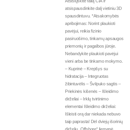
Atsisiųskite failą ČIA ir
atsispausdinkite dalį vietiniu 3D
spausdintuvu. *Atsakomybės
apribojimas: Norint plaukioti
pavėjui, reikia fizinio
pasiruošimo, tinkamų apsaugos
priemonių ir pagalbos jūroje.
Nebandykite plaukioti pavėjui
vieni arba be tinkamo mokymo.
– Kuprinė – Krepšys su
hidratacija – Integruotas
žibintuvėlis – Švilpuko sagtis –
Priekinės kišenės – Išleidimo
dirželiai – Irklų tvirtinimo
elementai Išleidimo dirželiai:
Išleisti orą dar niekada nebuvo
taip paprasta! Dėl dviejų išorinių
dirželių „Offshore“ liemenė