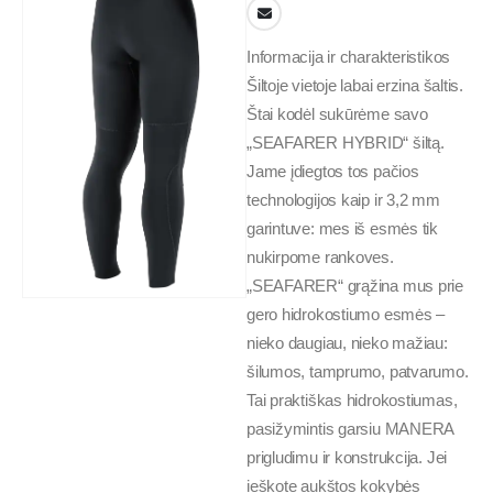
Informacija ir charakteristikos
Šiltoje vietoje labai erzina šaltis.
Štai kodėl sukūrėme savo
„SEAFARER HYBRID“ šiltą.
Jame įdiegtos tos pačios
technologijos kaip ir 3,2 mm
garintuve: mes iš esmės tik
nukirpome rankoves.
„SEAFARER“ grąžina mus prie
gero hidrokostiumo esmės –
nieko daugiau, nieko mažiau:
šilumos, tamprumo, patvarumo.
Tai praktiškas hidrokostiumas,
pasižymintis garsiu MANERA
prigludimu ir konstrukcija. Jei
ieškote aukštos kokybės