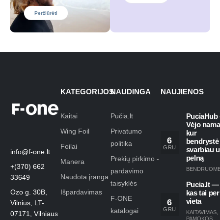
Peržiūrėti
KATEGORIJOS
NAUDINGA
NAUJIENOS
Kaitai
Pučia.lt
PuciaHub 
Vėjo nama
Wing Foil
Privatumo
kur
6
bendrystė
politika
Foilai
GRU
svarbiau 
info@f-one.lt
pelną
Prekių pirkimo -
Manera
+(370) 662
BENDRUOM
pardavimo
Naudota įranga
33649
taisyklės
Pucia.lt —
Ozo g. 30B,
Išpardavimas
kas tai per
F-ONE
6
vieta
Vilnius, LT-
GRU
katalogai
KAITAVIMAS
,
07171, Vilniaus
PAMOKOS
,