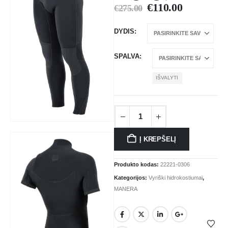
€
110.00
€
275.00
DYDIS
SPALVA
IŠVALYTI
Į KREPŠELĮ
Produkto kodas:
22221-0306
Kategorijos:
Vyriški hidrokostiumai
,
MANERA