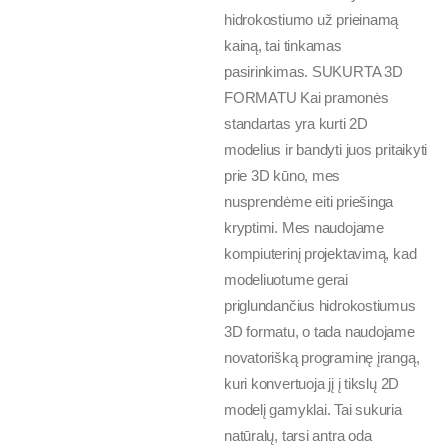
hidrokostiumo už prieinamą
kainą, tai tinkamas
pasirinkimas. SUKURTA 3D
FORMATU Kai pramonės
standartas yra kurti 2D
modelius ir bandyti juos pritaikyti
prie 3D kūno, mes
nusprendėme eiti priešinga
kryptimi. Mes naudojame
kompiuterinį projektavimą, kad
modeliuotume gerai
priglundančius hidrokostiumus
3D formatu, o tada naudojame
novatorišką programinę įrangą,
kuri konvertuoja jį į tikslų 2D
modelį gamyklai. Tai sukuria
natūralų, tarsi antra oda