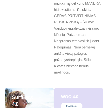
prigludimą, dėl kurio MANERA
hidrokostiumai išsiskiria. –
GERAS PRITVIRTINIMAS
REIŠKIA VISKĄ – Šiluma:
Vanduo nepraleidžia, nėra oro
kišenių. Patvarumas:
Neoprenas tempiasi tik judant.
Patogumas: Nėra pernelyg
ankštų vietų, patogios
pažastys/tarpkojis. Stilius:
Klostės niekada nebus
madingos.
SurfEars
WOO 4.0
4.0
Peržiūrėti