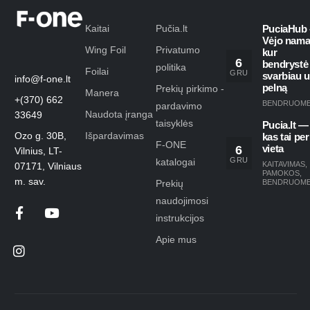
Kaitai
Pučia.lt
PuciaHub 
Vėjo nama
Wing Foil
Privatumo
kur
6
bendrystė
politika
Foilai
GRU
svarbiau 
info@f-one.lt
pelną
Prekių pirkimo -
Manera
+(370) 662
BENDRUOM
pardavimo
Naudota įranga
33649
taisyklės
Pucia.lt —
Ozo g. 30B,
Išpardavimas
kas tai per
F-ONE
6
vieta
Vilnius, LT-
GRU
katalogai
KAITAVIMAS
,
07171, Vilniaus
PAMOKOS
,
m. sav.
Prekių
BENDRUOM
naudojimosi
instrukcijos
Apie mus