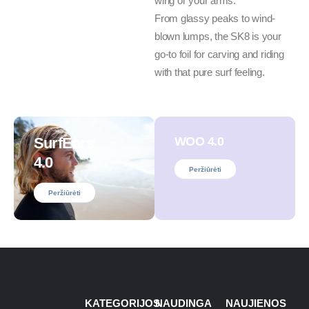
wing or your arms.
From glassy peaks to wind-
blown lumps, the SK8 is your
go-to foil for carving and riding
with that pure surf feeling.
SurfEars
WOO 4.0
4.0
Peržiūrėti
Peržiūrėti
KATEGORIJOS
NAUDINGA
NAUJIENOS