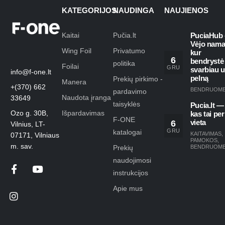
KATEGORIJOS
NAUDINGA
NAUJIENOS
Kaitai
Pučia.lt
PuciaHub 
Vėjo nama
Wing Foil
Privatumo
kur
6
bendrystė
politika
Foilai
GRU
svarbiau 
info@f-one.lt
pelną
Prekių pirkimo -
Manera
+(370) 662
BENDRUOM
pardavimo
Naudota įranga
33649
taisyklės
Pucia.lt —
Ozo g. 30B,
Išpardavimas
kas tai per
F-ONE
6
vieta
Vilnius, LT-
GRU
katalogai
KAITAVIMAS
,
07171, Vilniaus
PAMOKOS
,
m. sav.
Prekių
BENDRUOM
naudojimosi
instrukcijos
Apie mus