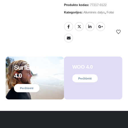
Produkto kodas:
77217-0122
Kategorijos:
Aliuminės dalys
,
Foilai
SurfEars
WOO 4.0
4.0
Peržiūrėti
Peržiūrėti