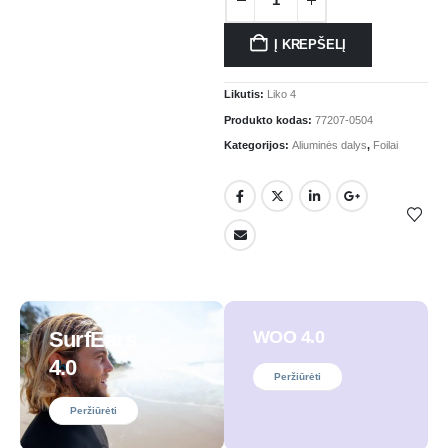
Į KREPŠELĮ
Likutis:
Liko 4
Produkto kodas:
77207-0504
Kategorijos:
Aliuminės dalys
,
Foilai
SurfEars
WOO 4.0
4.0
Peržiūrėti
Peržiūrėti