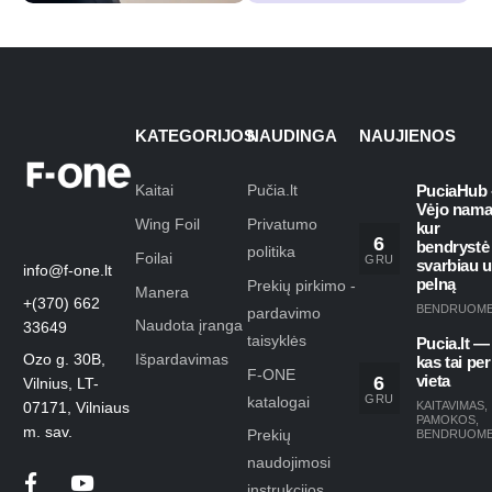
KATEGORIJOS
NAUDINGA
NAUJIENOS
Kaitai
Pučia.lt
PuciaHub 
Vėjo nama
Wing Foil
Privatumo
kur
6
bendrystė
politika
Foilai
GRU
svarbiau 
info@f-one.lt
pelną
Prekių pirkimo -
Manera
+(370) 662
BENDRUOM
pardavimo
Naudota įranga
33649
taisyklės
Pucia.lt —
Ozo g. 30B,
Išpardavimas
kas tai per
F-ONE
6
vieta
Vilnius, LT-
GRU
katalogai
KAITAVIMAS
,
07171, Vilniaus
PAMOKOS
,
m. sav.
Prekių
BENDRUOM
naudojimosi
instrukcijos