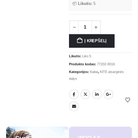
📦
Likutis:
5
Į KREPŠELĮ
Likutis:
Liko 5
Produkto kodas:
77202-8016
Kategorijos:
Kaitai
,
KITE atsarginės
dalys
WOO 4.0