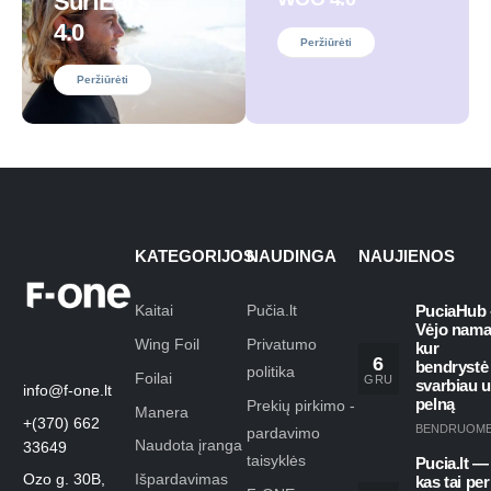
SurfEars
4.0
Peržiūrėti
Peržiūrėti
KATEGORIJOS
NAUDINGA
NAUJIENOS
Kaitai
Pučia.lt
PuciaHub 
Vėjo nama
Wing Foil
Privatumo
kur
6
bendrystė
politika
Foilai
GRU
svarbiau 
info@f-one.lt
pelną
Prekių pirkimo -
Manera
+(370) 662
BENDRUOM
pardavimo
Naudota įranga
33649
taisyklės
Pucia.lt —
Ozo g. 30B,
Išpardavimas
kas tai per