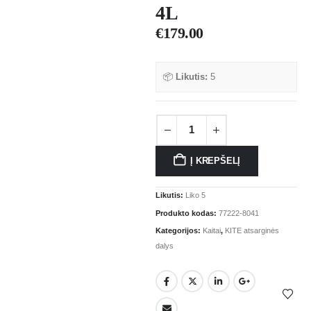
4L
€
179.00
📦
Likutis:
5
Į KREPŠELĮ
Likutis:
Liko 5
Produkto kodas:
77222-8041
Kategorijos:
Kaitai
,
KITE atsarginės
dalys