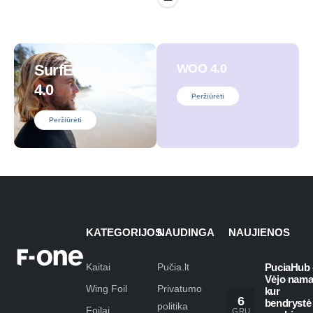
SurfEars
WOO 4.0
4.0
Peržiūrėti
Peržiūrėti
KATEGORIJOS
NAUDINGA
NAUJIENOS
Kaitai
Pučia.lt
PuciaHub 
Vėjo nama
Wing Foil
Privatumo
kur
6
bendrystė
politika
Foilai
GRU